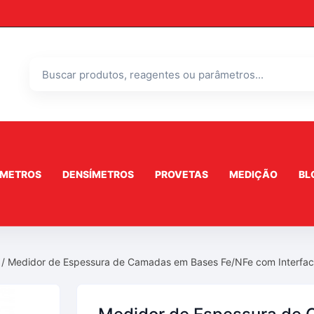
Buscar
produtos
ÔMETROS
DENSÍMETROS
PROVETAS
MEDIÇÃO
BL
a
Densímetros Baumé
Densímetros Cartier
/ Medidor de Espessura de Camadas em Bases Fe/NFe com Interf
Densímetros Gay Lussac
Densímetros Massa
lho