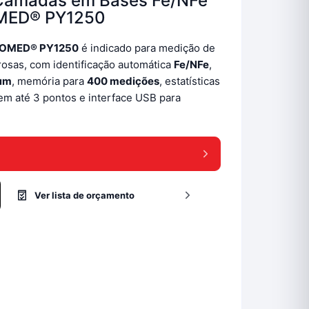
 Camadas em Bases Fe/NFe
OMED® PY1250
YROMED® PY1250
é indicado para medição de
rosas, com identificação automática
Fe/NFe
,
 μm
, memória para
400 medições
, estatísticas
 em até 3 pontos e interface USB para
Ver lista de orçamento