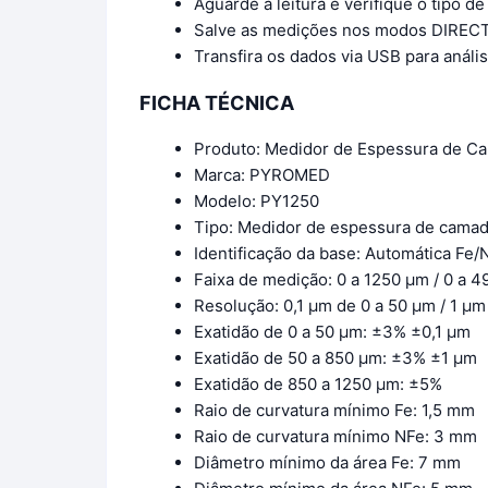
Aguarde a leitura e verifique o tipo d
Salve as medições nos modos DIRECT 
Transfira os dados via USB para análi
FICHA TÉCNICA
Produto: Medidor de Espessura de C
Marca: PYROMED
Modelo: PY1250
Tipo: Medidor de espessura de camad
Identificação da base: Automática Fe/
Faixa de medição: 0 a 1250 μm / 0 a 49
Resolução: 0,1 μm de 0 a 50 μm / 1 μ
Exatidão de 0 a 50 μm: ±3% ±0,1 μm
Exatidão de 50 a 850 μm: ±3% ±1 μm
Exatidão de 850 a 1250 μm: ±5%
Raio de curvatura mínimo Fe: 1,5 mm
Raio de curvatura mínimo NFe: 3 mm
Diâmetro mínimo da área Fe: 7 mm