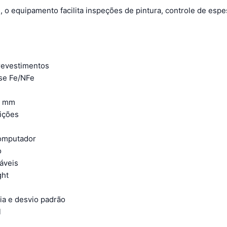
, o equipamento facilita inspeções de pintura, controle de esp
revestimentos
ase Fe/NFe
e mm
ições
computador
o
áveis
ght
ia e desvio padrão
l