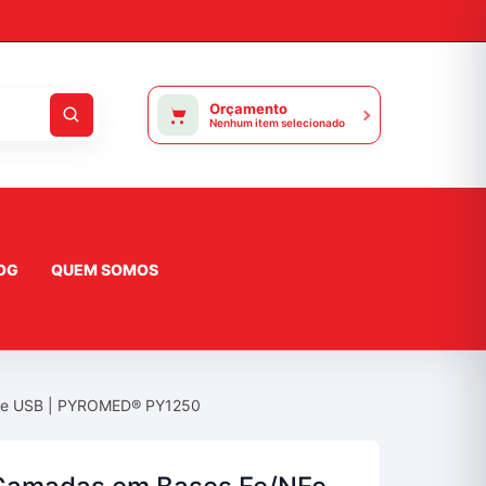
Orçamento
Nenhum item selecionado
OG
QUEM SOMOS
ace USB | PYROMED® PY1250