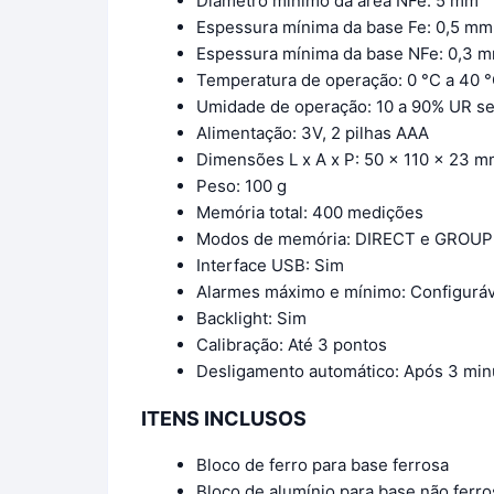
Diâmetro mínimo da área NFe: 5 mm
Espessura mínima da base Fe: 0,5 mm
Espessura mínima da base NFe: 0,3 
Temperatura de operação: 0 °C a 40 
Umidade de operação: 10 a 90% UR 
Alimentação: 3V, 2 pilhas AAA
Dimensões L x A x P: 50 x 110 x 23 
Peso: 100 g
Memória total: 400 medições
Modos de memória: DIRECT e GROUP
Interface USB: Sim
Alarmes máximo e mínimo: Configuráv
Backlight: Sim
Calibração: Até 3 pontos
Desligamento automático: Após 3 minu
ITENS INCLUSOS
Bloco de ferro para base ferrosa
Bloco de alumínio para base não ferro