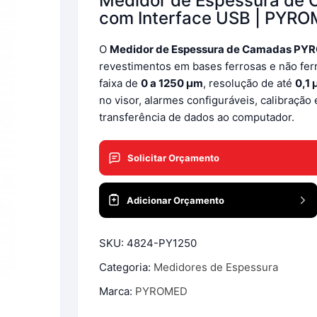
Medidor de Espessura de
Especifica
com Interface USB | PYR
Densímetros Mostímetros de
O
Medidor de Espessura de Camadas P
Babo
revestimentos em bases ferrosas e não fer
Densímetros Para Cerveja
faixa de
0 a 1250 μm
, resolução de até
0,1
Artesanal
no visor, alarmes configuráveis, calibração
o
transferência de dados ao computador.
Densímetros Sacarímetros
de Brix
Solicitar Orçamento
Densímetros Solo
Adicionar Orçamento
Densímetros Urina
Lactodensímetro
SKU:
4824-PY1250
Categoria:
Medidores de Espessura
Refratômetros
Marca:
PYROMED