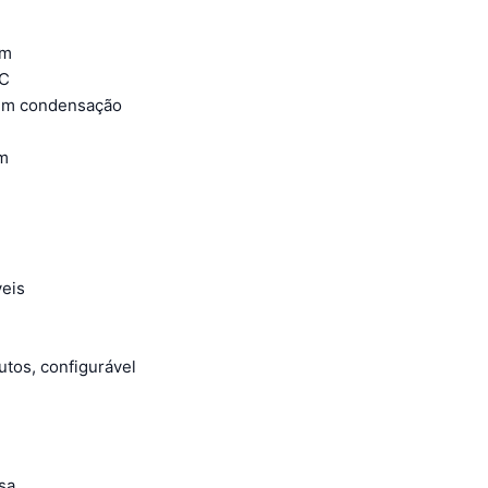
mm
°C
sem condensação
mm
eis
tos, configurável
sa