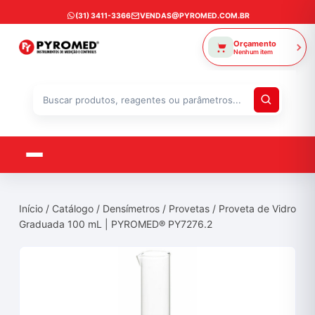
Ir
(31) 3411-3366
VENDAS@PYROMED.COM.BR
para
o
Orçamento
Nenhum item
conteúdo
Buscar
produtos
Início
/
Catálogo
/
Densímetros
/
Provetas
/ Proveta de Vidro
Graduada 100 mL | PYROMED® PY7276.2