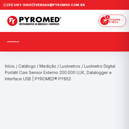
Ir
(31) 3411-3366
VENDAS@PYROMED.COM.BR
para
o
0
Orçamento
0 SKUs
conteúdo
Início
/
Catálogo
/
Medição
/
Luxímetros
/ Luxímetro Digital
Portátil Com Sensor Externo 200.000 LUX, Datalogger e
Interface USB | PYROMED® PY852