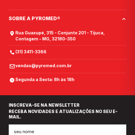
SOBRE A PYROMED®
Rua Guaxupé, 315 - Conjunto 201 - Tijuca,
Contagem - MG, 32180-350
(31) 3411-3366
vendas@pyromed.com.br
Segunda a Sexta: 8h às 18h
INSCREVA-SE NA NEWSLETTER
RECEBA NOVIDADES E ATUALIZAÇÕES NO SEU E-
MAIL.
Nome
E-
mail