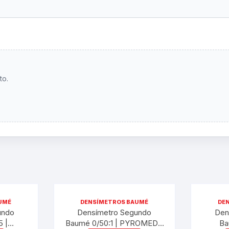
to.
UMÉ
DENSÍMETROS BAUMÉ
DE
undo
Densímetro Segundo
Den
 |
Baumé 0/50:1 | PYROMED®
Ba