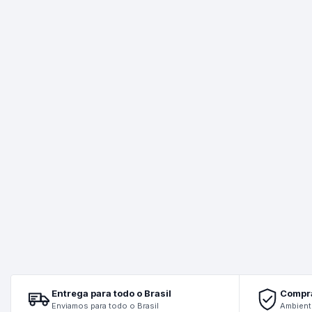
Minima
Termômetros Químicos
Termômetros Tipo Espeto
Entrega para todo o Brasil
Compr
Enviamos para todo o Brasil
Ambient