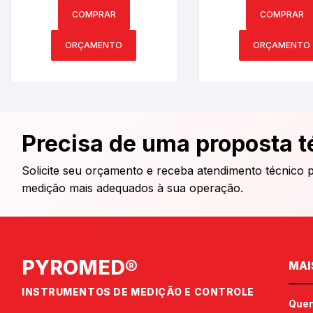
PYROMED® PY5668.2
PYROMED® PY56
COMPRAR
COMPRAR
ORÇAMENTO
ORÇAMENTO
Precisa de uma proposta t
Solicite seu orçamento e receba atendimento técnico 
medição mais adequados à sua operação.
PYROMED®
MAI
INSTRUMENTOS DE MEDIÇÃO E CONTROLE
Que