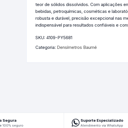
Densímetros Mostímetros de
teor de sólidos dissolvidos. Com aplicações em
Babo
bebidas, petroquímicas, cosméticas e laborató
robusta e durável, precisão excepcional nas m
Densímetros Para Cerveja
indispensável para resultados confiáveis e con
Artesanal
SKU:
4109-PY5681
Densímetros Sacarímetros de
Categoria:
Densímetros Baumé
Brix
Densímetros Solo
Densímetros Urina
Lactodensímetro
Refratômetros
a Segura
Suporte Especializado
e 100% seguro
Atendimento via WhatsApp