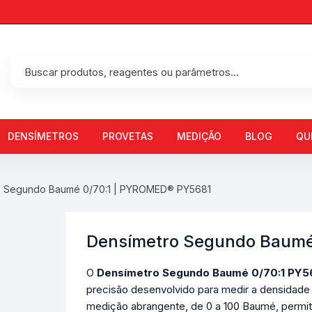
DENSÍMETROS
PROVETAS
MEDIÇÃO
BLOG
QU
Densímetros Baumé
o Segundo Baumé 0/70:1 | PYROMED® PY5681
Densímetros Cartier
Densímetros Gay Lussac
Densímetro Segundo Baumé
Densímetros Massa
O
Densímetro Segundo Baumé 0/70:1 PY5
Especifica
precisão desenvolvido para medir a densidade d
medição abrangente, de 0 a 100 Baumé, permit