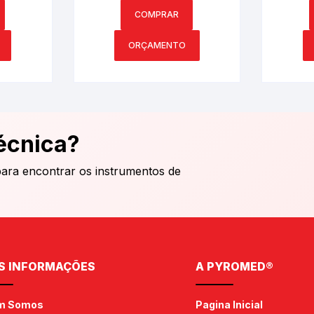
68.1
PY5680
PYR
COMPRAR
ORÇAMENTO
écnica?
para encontrar os instrumentos de
S INFORMAÇÕES
A PYROMED®
m Somos
Pagina Inicial