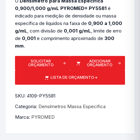
O
Densímetro para Massa Específica
0,900/1,000 g/mL PYROMED® PY5581
é
indicado para medição de densidade ou massa
específica de líquidos na faixa de
0,900 a 1,000
g/mL
, com divisão de
0,001 g/mL
, limite de erro
de
0,001
e comprimento aproximado de
300
mm
.
SOLICITAR
ADICIONAR
→
→
ORÇAMENTO
ORÇAMENTO
LISTA DE ORÇAMENTO
→
SKU:
4109-PY5581
Categoria:
Densímetros Massa Especifica
Marca:
PYROMED