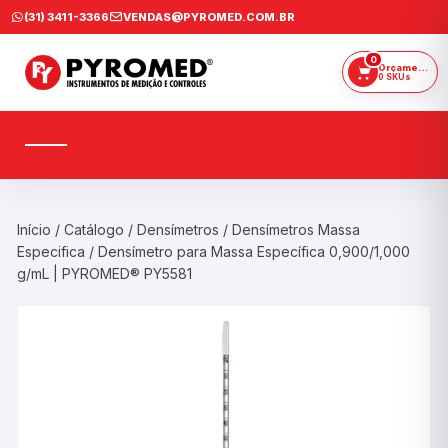
Ir
(31) 3411-3366
VENDAS@PYROMED.COM.BR
para
o
0
Orçamento
0 SKUs
conteúdo
Início
/
Catálogo
/
Densímetros
/
Densímetros Massa
Especifica
/ Densímetro para Massa Específica 0,900/1,000
g/mL | PYROMED® PY5581