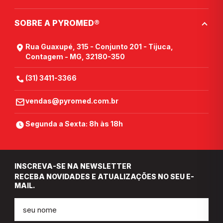
SOBRE A PYROMED®
Rua Guaxupé, 315 - Conjunto 201 - Tijuca,
Contagem - MG, 32180-350
(31) 3411-3366
vendas@pyromed.com.br
Segunda a Sexta: 8h às 18h
INSCREVA-SE NA NEWSLETTER
RECEBA NOVIDADES E ATUALIZAÇÕES NO SEU E-
MAIL.
Nome
E-
mail