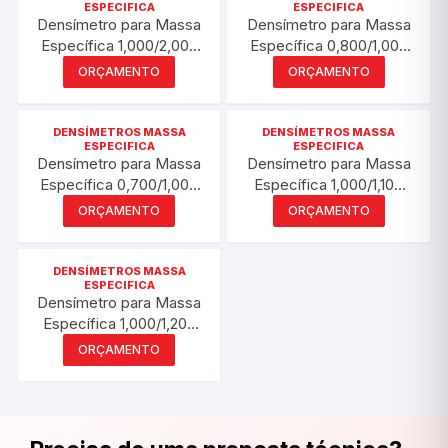
ESPECIFICA
ESPECIFICA
Densímetro para Massa
Densímetro para Massa
Específica 1,000/2,000
Específica 0,800/1,000
g/mL | PYROMED®
g/mL | PYROMED®
ORÇAMENTO
ORÇAMENTO
PY5600
PY5592
DENSÍMETROS MASSA
DENSÍMETROS MASSA
ESPECIFICA
ESPECIFICA
Densímetro para Massa
Densímetro para Massa
Específica 0,700/1,000
Específica 1,000/1,100
g/mL | PYROMED®
g/mL | PYROMED®
ORÇAMENTO
ORÇAMENTO
PY5598
PY5582
DENSÍMETROS MASSA
ESPECIFICA
Densímetro para Massa
Específica 1,000/1,200
g/mL | PYROMED®
ORÇAMENTO
PY5593