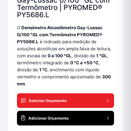
Gay-Lussac 0/100 °GL com
Termômetro | PYROMED®
PY5686.L
O
Densímetro Alcoolômetro Gay-Lussac
0/100 °GL com Termômetro PYROMED®
PY5686.L
é indicado para medição de
soluções alcoólicas em ampla faixa de leitura,
com escala de
0 a 100 °GL
, divisão de
1 °GL
,
termômetro integrado de
0 °C a +50 °C
,
divisão de
1 °C
, enchimento com líquido
vermelho e comprimento aproximado de
300
mm
.
Solicitar Orçamento
Adicionar Orçamento