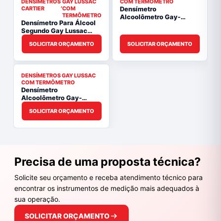
DENSÍMETROS
GAY LUSSAC
COM TERMÔMETRO
,
CARTIER
COM
Densímetro
TERMÔMETRO
Alcoolômetro Gay-
Densímetro Para Álcool
Lussac 30/40 °GL com
Segundo Gay Lussac
Termômetro |
0/100:1° e Cartier
PYROMED® PY5542.L
SOLICITAR ORÇAMENTO
SOLICITAR ORÇAMENTO
10/46:0,5° Com
Termômetro 0/+50:1°C |
PYROMED® PY5687.L
DENSÍMETROS GAY LUSSAC
COM TERMÔMETRO
Densímetro
Alcoolômetro Gay-
Lussac 40/50 °GL com
SOLICITAR ORÇAMENTO
Termômetro |
PYROMED® PY5543.L
Precisa de uma proposta técnica?
Solicite seu orçamento e receba atendimento técnico para
encontrar os instrumentos de medição mais adequados à
sua operação.
SOLICITAR ORÇAMENTO