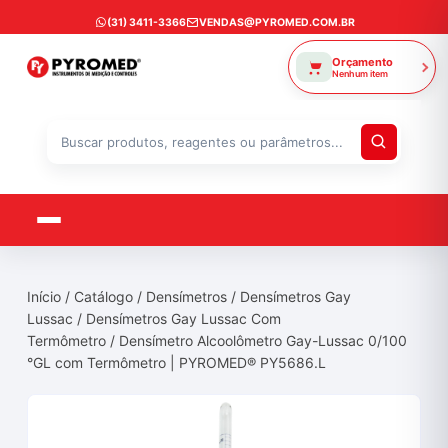
Ir
(31) 3411-3366
VENDAS@PYROMED.COM.BR
para
o
Orçamento
Nenhum item
conteúdo
Buscar
produtos
Início
/
Catálogo
/
Densímetros
/
Densímetros Gay
Lussac
/
Densímetros Gay Lussac Com
Termômetro
/ Densímetro Alcoolômetro Gay-Lussac 0/100
°GL com Termômetro | PYROMED® PY5686.L