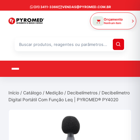
Ir
(31) 3411-3366
VENDAS@PYROMED.COM.BR
para
o
Orçamento
Nenhum item
conteúdo
Buscar
produtos
Início
/
Catálogo
/
Medição
/
Decibelímetros
/ Decibelímetro
Digital Portátil Com Função Leq | PYROMED® PY4020