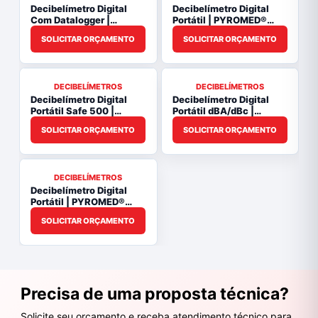
Decibelímetro Digital
Decibelímetro Digital
Com Datalogger |
Portátil | PYROMED®
PYROMED® PY823
PYDEC-3000
SOLICITAR ORÇAMENTO
SOLICITAR ORÇAMENTO
DECIBELÍMETROS
DECIBELÍMETROS
Decibelímetro Digital
Decibelímetro Digital
Portátil Safe 500 |
Portátil dBA/dBc |
PYROMED® PY784
PYROMED® PY823
SOLICITAR ORÇAMENTO
SOLICITAR ORÇAMENTO
DECIBELÍMETROS
Decibelímetro Digital
Portátil | PYROMED®
PY813
SOLICITAR ORÇAMENTO
Precisa de uma proposta técnica?
Solicite seu orçamento e receba atendimento técnico para