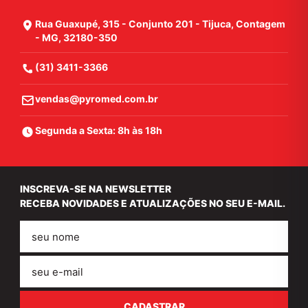
Rua Guaxupé, 315 - Conjunto 201 - Tijuca, Contagem
- MG, 32180-350
(31) 3411-3366
vendas@pyromed.com.br
Segunda a Sexta: 8h às 18h
INSCREVA-SE NA NEWSLETTER
RECEBA NOVIDADES E ATUALIZAÇÕES NO SEU E-MAIL.
Nome
E-
mail
CADASTRAR