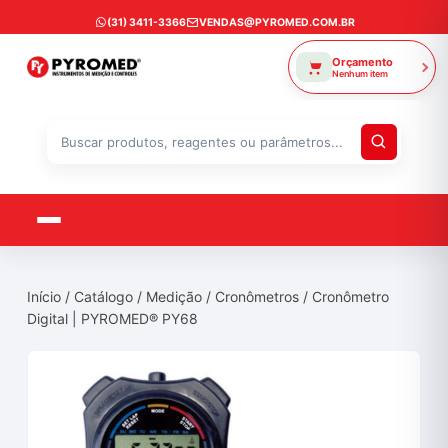
Ir
(31) 3411-3366
VENDAS@PYROMED.COM.BR
para
o
Orçamento
Nenhum item
conteúdo
Buscar
produtos
Início
/
Catálogo
/
Medição
/
Cronômetros
/ Cronômetro
Digital | PYROMED® PY68