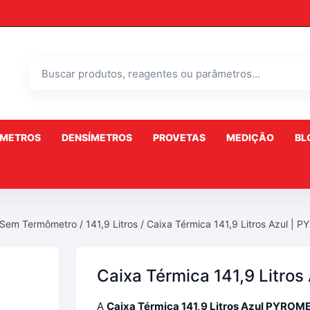
Buscar
produtos
ÔMETROS
DENSÍMETROS
PROVETAS
MEDIÇÃO
BL
a
Densímetros Baumé
Densímetros Cartier
 Sem Termômetro
/
141,9 Litros
/ Caixa Térmica 141,9 Litros Azul |
Densímetros Gay Lussac
Densímetros Massa
Caixa Térmica 141,9 Litro
lho
Especifica
A
Caixa Térmica 141,9 Litros Azul PYROM