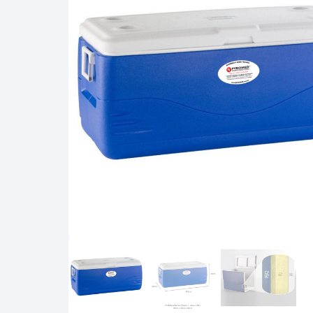
Minima
Termômetros Químicos
Termômetros Tipo Espet