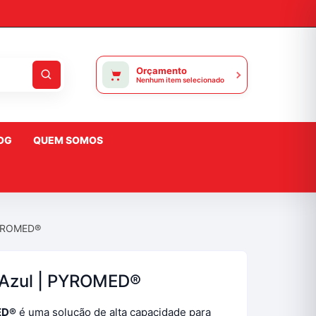
Orçamento
Nenhum item selecionado
OG
QUEM SOMOS
 PYROMED®
s Azul | PYROMED®
ED®
é uma solução de alta capacidade para