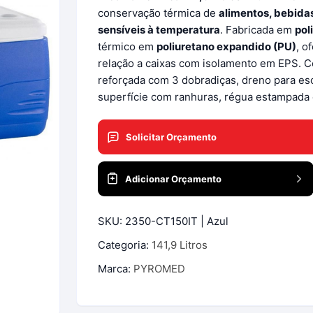
Densímetros Mostímetros de
conservação térmica de
alimentos, bebida
Babo
sensíveis à temperatura
. Fabricada em
pol
Densímetros Para Cerveja
térmico em
poliuretano expandido (PU)
, o
Artesanal
relação a caixas com isolamento em EPS. Co
o
reforçada com 3 dobradiças, dreno para es
Densímetros Sacarímetros
superfície com ranhuras, régua estampada e
de Brix
Densímetros Solo
Solicitar Orçamento
Densímetros Urina
Adicionar Orçamento
Lactodensímetro
SKU:
2350-CT150IT | Azul
Refratômetros
Categoria:
141,9 Litros
Marca:
PYROMED