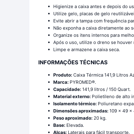
Higienize a caixa antes e depois do us
Utilize gelo, placas de gelo reutilizá
Evite abrir a tampa com frequência pa
Não exponha a caixa diretamente ao s
Organize os itens internos para melh
Após o uso, utilize o dreno se houve
Limpe e armazene a caixa seca.
INFORMAÇÕES TÉCNICAS
Produto:
Caixa Térmica 141,9 Litros Az
Marca:
PYROMED®.
Capacidade:
141,9 litros / 150 Quart.
Material externo:
Polietileno de alto 
Isolamento térmico:
Poliuretano expa
Dimensões aproximadas:
109 x 49 x 
Peso aproximado:
20 kg.
Base:
Elevada.
Alças:
Laterais para fácil transporte.